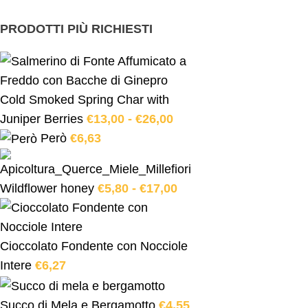
PRODOTTI PIÙ RICHIESTI
Cold Smoked Spring Char with
Juniper Berries
€
13,00
-
€
26,00
Però
€
6,63
Wildflower honey
€
5,80
-
€
17,00
Cioccolato Fondente con Nocciole
Intere
€
6,27
Succo di Mela e Bergamotto
€
4,55