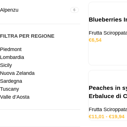
Alpenzu
6
Blueberries I
Frutta Sciroppat
FILTRA PER REGIONE
€
6,54
Piedmont
Lombardia
Sicily
Nuova Zelanda
Sardegna
Peaches in s
Tuscany
Erbaluce di C
Valle d’Aosta
Frutta Sciroppat
€
11,01
-
€
19,94