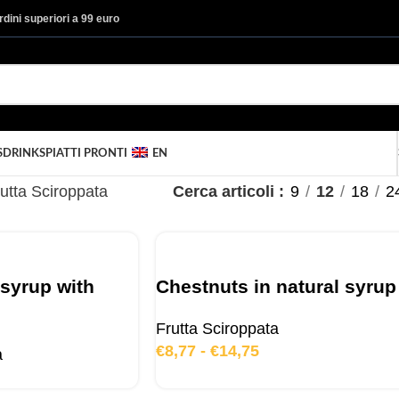
ordini superiori a 99 euro
S
DRINKS
PIATTI PRONTI
EN
utta Sciroppata
Cerca articoli
9
12
18
2
 syrup with
Chestnuts in natural syrup
Frutta Sciroppata
€
8,77
-
€
14,75
a