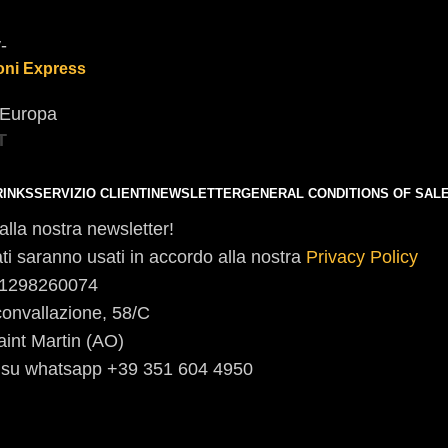
oni Express
a Europa
T
RINKS
SERVIZIO CLIENTI
NEWSLETTER
GENERAL CONDITIONS OF SAL
i alla nostra newsletter!
dati saranno usati in accordo alla nostra
Privacy Policy
 01298260074
convallazione, 58/C
aint Martin (AO)
i su whatsapp +39 351 604 4950