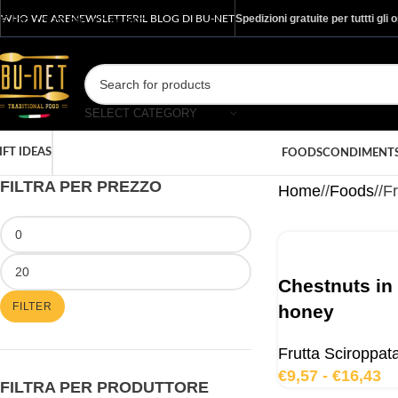
Spedizioni gratuite per tuttti gli 
Skip to main content
WHO WE ARE
NEWSLETTER
IL BLOG DI BU-NET
SELECT CATEGORY
IFT IDEAS
FOODS
CONDIMENT
FILTRA PER PREZZO
Home
/
Foods
/
Fr
Chestnuts in
FILTER
honey
Frutta Sciroppat
€
9,57
-
€
16,43
FILTRA PER PRODUTTORE