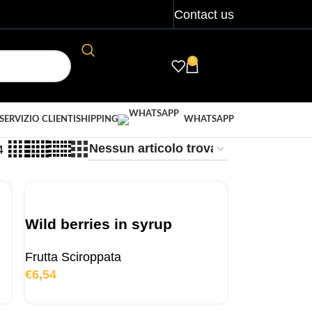
Contact us
0
LOGIN / REGISTER
€
0,00
SERVIZIO CLIENTI
SHIPPING
WHATSAPP
4
Wild berries in syrup
Frutta Sciroppata
€
6,54