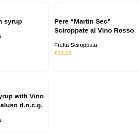
n syrup
Pere “Martin Sec”
Sciroppate al Vino Rosso
a
Frutta Sciroppata
€
13,10
yrup with Vino
aluso d.o.c.g.
a