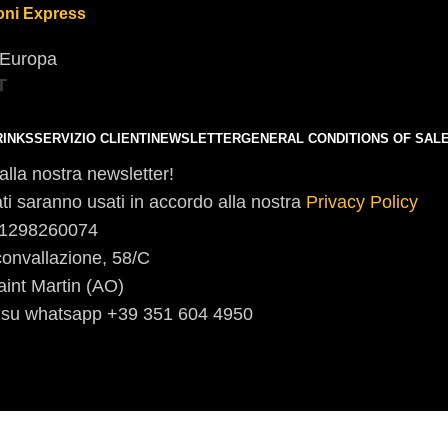
oni Express
a Europa
T
RINKS
SERVIZIO CLIENTI
NEWSLETTER
GENERAL CONDITIONS OF SAL
i alla nostra newsletter!
dati saranno usati in accordo alla nostra
Privacy Policy
 01298260074
convallazione, 58/C
aint Martin (AO)
i su whatsapp +39 351 604 4950
I nostri Social: