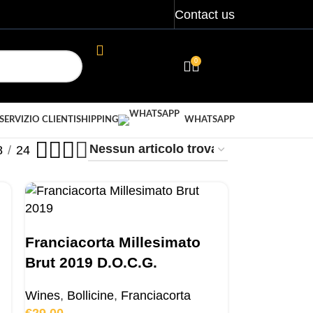
Contact us
0
LOGIN / REGISTER
€
0,00
SERVIZIO CLIENTI
SHIPPING
WHATSAPP
8
24
Franciacorta Millesimato
Brut 2019 D.O.C.G.
Wines
,
Bollicine
,
Franciacorta