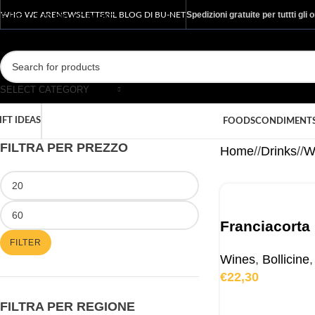
Spedizioni gratuite per tuttti gli 
Skip to main content
WHO WE ARE
NEWSLETTER
IL BLOG DI BU-NET
SELECT CATEGORY
IFT IDEAS
FOODS
CONDIMENT
FILTRA PER PREZZO
Home
/
Drinks
/
W
Franciacorta 
FILTER
Wines
,
Bollicine
,
€
22,30
FILTRA PER REGIONE