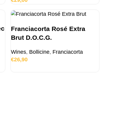
€
29,00
ec
Franciacorta Rosé Extra
Brut D.O.C.G.
Wines
,
Bollicine
,
Franciacorta
€
26,90