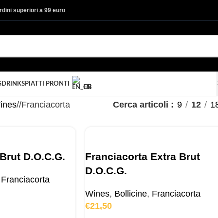
ordini superiori a 99 euro
S
DRINKS
PIATTI PRONTI
EN
ines
/
Franciacorta
Cerca articoli
9
12
1
Brut D.O.C.G.
Franciacorta Extra Brut
D.O.C.G.
Franciacorta
Wines
,
Bollicine
,
Franciacorta
€
21,50