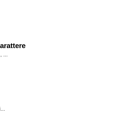
arattere
 ...
...