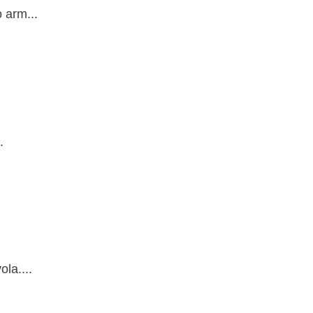
 arm...
.
la....