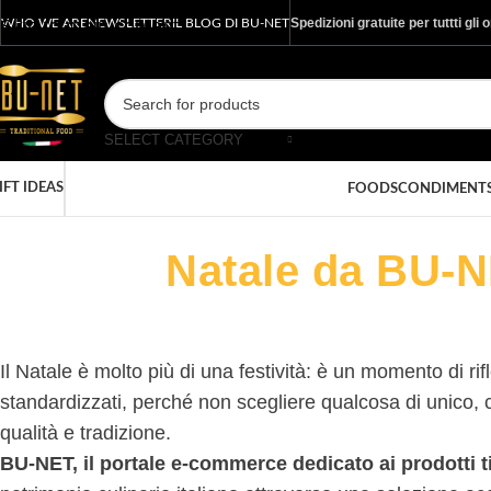
Spedizioni gratuite per tuttti gli 
Skip to main content
WHO WE ARE
NEWSLETTER
IL BLOG DI BU-NET
SELECT CATEGORY
IFT IDEAS
FOODS
CONDIMENT
Natale da BU-N
Il Natale è molto più di una festività: è un momento di r
standardizzati, perché non scegliere qualcosa di unico,
qualità e tradizione.
BU-NET, il portale e-commerce dedicato ai prodotti tip