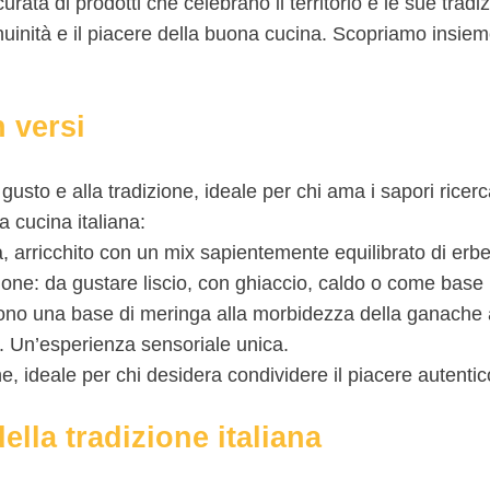
urata di prodotti che celebrano il territorio e le sue tra
inità e il piacere della buona cucina. Scopriamo insieme
n versi
gusto e alla tradizione, ideale per chi ama i sapori ricerc
a cucina italiana:
a, arricchito con un mix sapientemente equilibrato di erbe
ne: da gustare liscio, con ghiaccio, caldo o come base p
scono una base di meringa alla morbidezza della ganache
e. Un’esperienza sensoriale unica.
, ideale per chi desidera condividere il piacere autentic
lla tradizione italiana