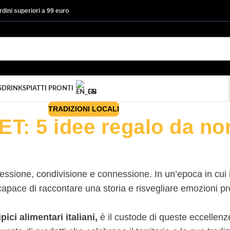
ordini superiori a 99 euro
S
DRINKS
PIATTI PRONTI
EN
TRADIZIONI LOCALI
ET: 5 idee regalo da no
iflessione, condivisione e connessione. In un’epoca in cu
 capace di raccontare una storia e risvegliare emozioni 
ici alimentari italiani,
è il custode di queste eccellenz