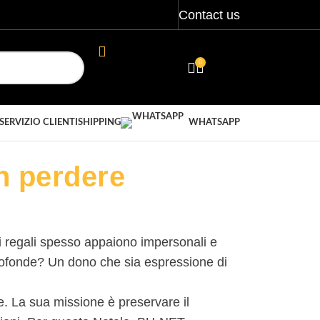
Contact us
0
LOGIN / REGISTER
€
0,00
SERVIZIO CLIENTI
SHIPPING
WHATSAPP
n perdere
i i regali spesso appaiono impersonali e
profonde? Un dono che sia espressione di
e. La sua missione è preservare il