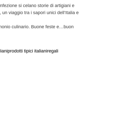
fezione si celano storie di artigiani e
n viaggio tra i sapori unici dell’Italia e
rimonio culinario. Buone feste e…buon
liani
prodotti tipici italiani
regali