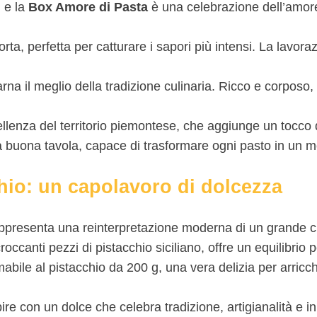
, e la
Box Amore di Pasta
è una celebrazione dell’amor
orta, perfetta per catturare i sapori più intensi. La lavor
arna il meglio della tradizione culinaria. Ricco e corpos
llenza del territorio piemontese, che aggiunge un tocco d
la buona tavola, capace di trasformare ogni pasto in un 
chio: un capolavoro di dolcezza
presenta una reinterpretazione moderna di un grande cla
occanti pezzi di pistacchio siciliano, offre un equilibrio
ile al pistacchio da 200 g, una vera delizia per arricchir
ire con un dolce che celebra tradizione, artigianalità e 