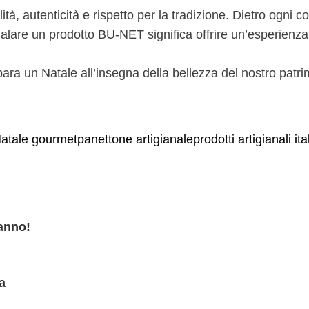
 autenticità e rispetto per la tradizione. Dietro ogni con
alare un prodotto BU-NET significa offrire un’esperienza, u
para un Natale all’insegna della bellezza del nostro pat
atale gourmet
panettone artigianale
prodotti artigianali ita
 anno!
a