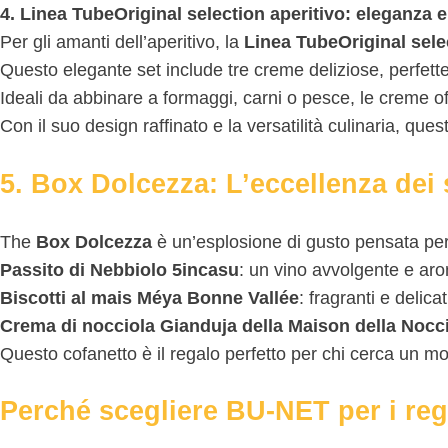
4. Linea TubeOriginal selection aperitivo: eleganza e
Per gli amanti dell’aperitivo, la
Linea TubeOriginal sele
Questo elegante set include tre creme deliziose, perfette 
Ideali da abbinare a formaggi, carni o pesce, le creme of
Con il suo design raffinato e la versatilità culinaria, que
5. Box Dolcezza: L’eccellenza dei 
The
Box Dolcezza
è un’esplosione di gusto pensata per g
Passito di Nebbiolo 5incasu
: un vino avvolgente e aro
Biscotti al mais Méya Bonne Vallée
: fragranti e delic
Crema di nocciola Gianduja della Maison della Nocc
Questo cofanetto è il regalo perfetto per chi cerca un mo
Perché scegliere BU-NET per i rega