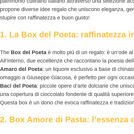
patrimonio culinario italiano attraverso una selezione acc
propone diverse idee regalo che uniscono eleganza, genu
stupire con raffinatezza e buon gusto!
1. La Box del Poeta: raffinatezza i
The
Box del Poeta
è molto più di un regalo: è un’ode al 
All’interno, due eccellenze che raccontano la poesia dell
Amaro del Poeta
: un liquore esclusivo a base di chinat
omaggio a Giuseppe Giacosa, è perfetto per ogni occasio
Baci del Poeta
: piccole opere d’arte dolciarie che uni
una copertura di cioccolato fondente di qualità superior
Questa box è un dono che evoca raffinatezza e tradizione
2. Box Amore di Pasta: l’essenza de