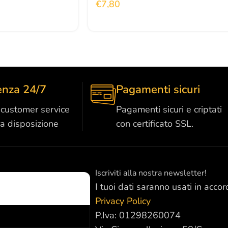
€
7,80
enza 24/7
Pagamenti sicuri
o customer service
Pagamenti sicuri e criptati
ra disposizione
con certificato SSL.
Iscriviti alla nostra newsletter!
I tuoi dati saranno usati in accor
Privacy Policy
P.Iva: 01298260074