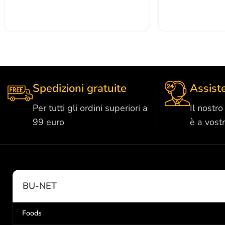
Spedizioni gratuite
Assist
Per tutti gli ordini superiori a
Il nostr
99 euro
è a vost
BU-NET
Foods