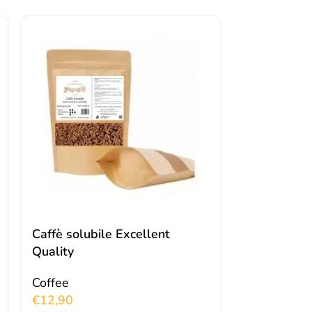
Caffè solubile Excellent
Caffè Synfo
Quality
Coffee
Coffee
€
6,63
€
12,90