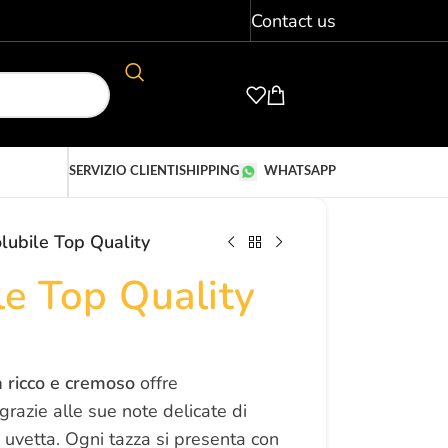
Contact us
LOGIN / REGISTER
€
0,00
SERVIZIO CLIENTI
SHIPPING
WHATSAPP
lubile Top Quality
le Top Quality
a ricco e cremoso
offre
grazie alle sue note delicate di
e uvetta. Ogni tazza si presenta con