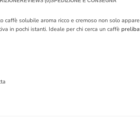
RIZIONE
REVIEWS (0)
SPEDIZIONE E CONSEGNA
o caffè solubile aroma ricco e cremoso non solo appare
va in pochi istanti. Ideale per chi cerca un caffè
preliba
tta