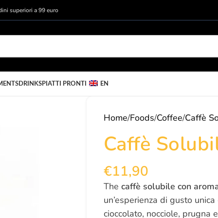
rdini superiori a 99 euro
MENTS
DRINKS
PIATTI PRONTI
EN
Home
/
Foods
/
Coffee
/
Caffè So
Caffè Solubi
€
11,90
The
caffè solubile con arom
un’esperienza di gusto unica 
cioccolato, nocciole, prugna 