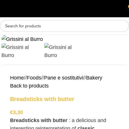
Skip to main content
MENU
Home
/
Foods
/
Pane e sostitutivi
/
Bakery
Back to products
Breadsticks with butter
€
3,30
Breadsticks with butter
: a delicious and
interesting reinterpretation of
classic