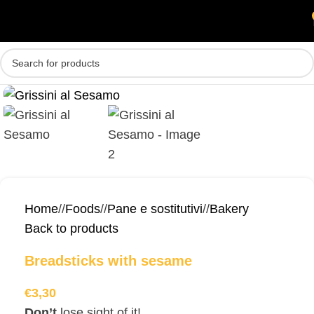
Skip to main content
MENU
Home
/
Foods
/
Pane e sostitutivi
/
Bakery
Back to products
Breadsticks with sesame
€
3,30
Don’t
lose sight of it!