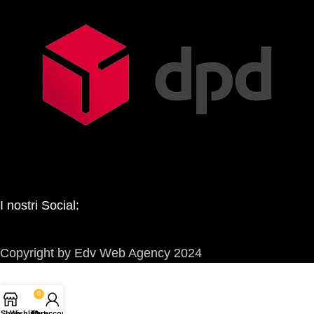
I nostri Social:
Copyright by Edv Web Agency 2024
0
Shop
Wishlist
Cart
My account