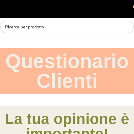
Skip to main content
MENU
Questionario
Clienti
La tua opinione è
importante!