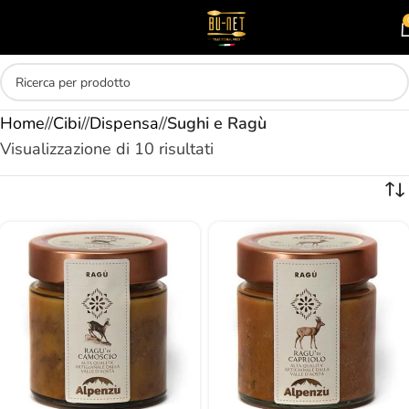
Skip to main content
MENU
Home
/
Cibi
/
Dispensa
/
Sughi e Ragù
Visualizzazione di 10 risultati