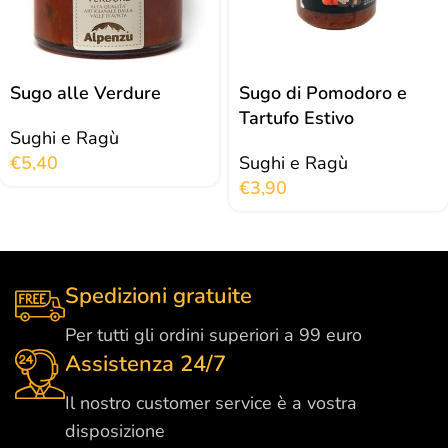
Sugo alle Verdure
Sugo di Pomodoro e
Tartufo Estivo
Sughi e Ragù
€
5,40
Sughi e Ragù
€
3,90
Spedizioni gratuite
Per tutti gli ordini superiori a 99 euro
Assistenza 24/7
Il nostro customer service è a vostra
disposizione