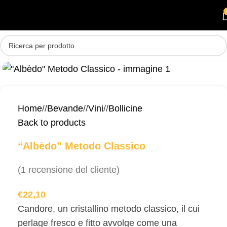
Skip to main content
MENU
Home
/
Bevande
/
Vini
/
Bollicine
Back to products
“Albèdo” Metodo Classico
(
1
recensione del cliente)
€
22,10
Candore, un cristallino metodo classico, il cui
perlage fresco e fitto avvolge come una