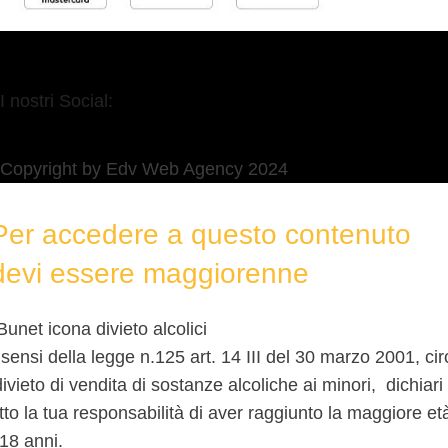
I nostri Social:
Copyright by Edv Web Agency 2024
Per accedere a questo contenuto
devi essere maggiorenne
 sensi della legge n.125 art. 14 III del 30 marzo 2001, cir
 divieto di vendita di sostanze alcoliche ai minori, dichiari
tto la tua responsabilità di aver raggiunto la maggiore et
 18 anni.