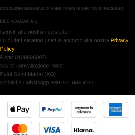
CONDIZIONI GENERALI DI VENDITA
RESI E DIRITTO DI RECESSO
IDEE REGALO
F.A.Q.
Iscriviti alla nostra newsletter!
I tuoi dati saranno usati in accordo alla nostra
Privacy
Policy
P.Iva: 01298260074
Via Circonvallazione, 58/C
Point Saint Martin (AO)
Scrivici su whatsapp +39 351 604 4950