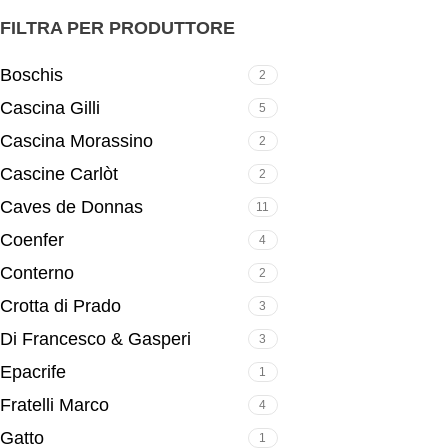
FILTRA PER PRODUTTORE
Boschis
2
Cascina Gilli
5
Cascina Morassino
2
Cascine Carlòt
2
Caves de Donnas
11
Coenfer
4
Conterno
2
Crotta di Prado
3
Di Francesco & Gasperi
3
Epacrife
1
Fratelli Marco
4
Gatto
1