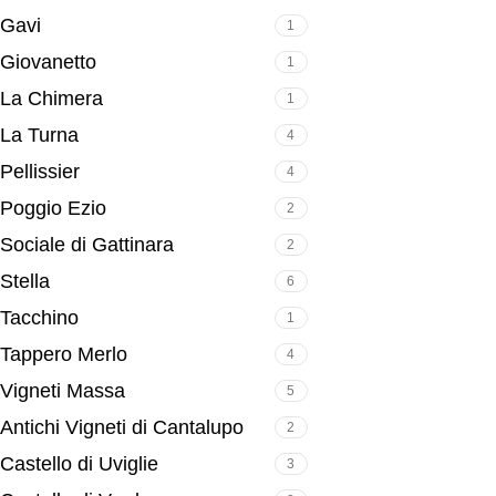
Gavi
1
Giovanetto
1
La Chimera
1
La Turna
4
Pellissier
4
Poggio Ezio
2
Sociale di Gattinara
2
Stella
6
Tacchino
1
Tappero Merlo
4
Vigneti Massa
5
Antichi Vigneti di Cantalupo
2
Castello di Uviglie
3