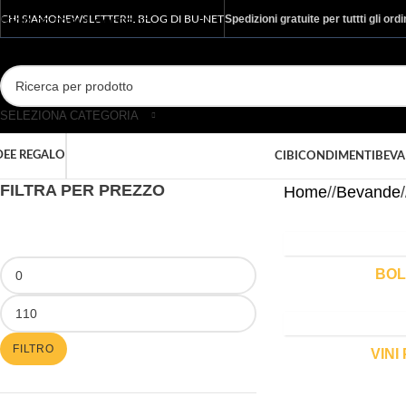
Spedizioni gratuite per tuttti gli ord
Skip to main content
CHI SIAMO
NEWSLETTER
IL BLOG DI BU-NET
SELEZIONA CATEGORIA
DEE REGALO
CIBI
CONDIMENTI
BEV
FILTRA PER PREZZO
Home
/
Bevande
/
BOL
FILTRO
VINI