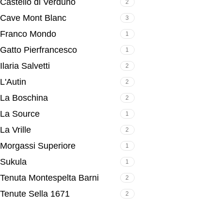
Castello di Verduno
2
Cave Mont Blanc
3
Franco Mondo
1
Gatto Pierfrancesco
1
Ilaria Salvetti
2
L'Autin
2
La Boschina
2
La Source
1
La Vrille
2
Morgassi Superiore
1
Sukula
1
Tenuta Montespelta Barni
2
Tenute Sella 1671
2