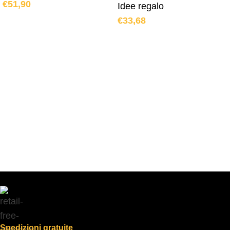
€
51,90
Idee regalo
€
33,68
Spedizioni gratuite