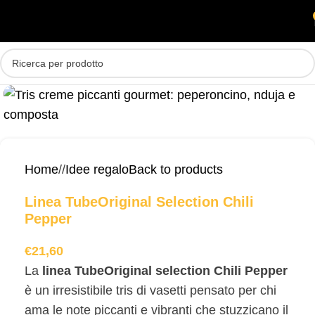
Skip to main content
MENU
Home
/
Idee regalo
Back to products
Linea TubeOriginal Selection Chili
Pepper
€
21,60
La
linea TubeOriginal selection Chili Pepper
è un irresistibile tris di vasetti pensato per chi
ama le note piccanti e vibranti che stuzzicano il