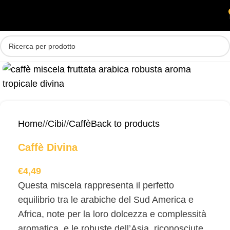
Skip to main content
MENU
Home
/
Cibi
/
Caffè
Back to products
Caffè Divina
€
4,49
Questa miscela rappresenta il perfetto
equilibrio tra le arabiche del Sud America e
Africa, note per la loro dolcezza e complessità
aromatica, e le robuste dell’Asia, riconosciute