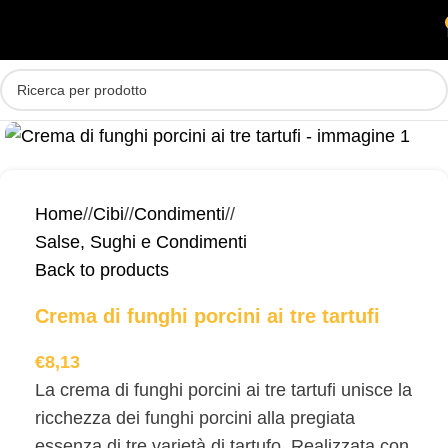
Skip to main content
MENU
Home
/
Cibi
/
Condimenti
/
Salse, Sughi e Condimenti
Back to products
Crema di funghi porcini ai tre tartufi
€
8,13
La crema di funghi porcini ai tre tartufi unisce la
ricchezza dei funghi porcini alla pregiata
essenza di tre varietà di tartufo. Realizzata con