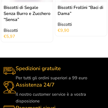
Biscotti di Segale
Biscotti Frollini “Baci di
Senza Burro e Zucchero
Dama”
“Sensa”
Biscotti
Biscotti
€
9,90
€
5,97
Spedizioni gratuite
Per tutti gli ordini superiori a 99 euro
Assistenza 24/7
Il nostro customer service è a vostra
disposizione