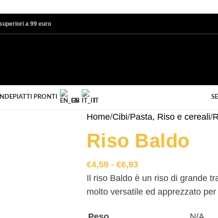
i superiori a 99 euro
ANDE
PIATTI PRONTI
SE
EN
IT
Home
/
Cibi
/
Pasta, Riso e cereali
/
R
Riso Baldo
€
4,59
-
€
6,93
Il riso Baldo è un riso di grande t
molto versatile ed apprezzato per p
Peso
N/A