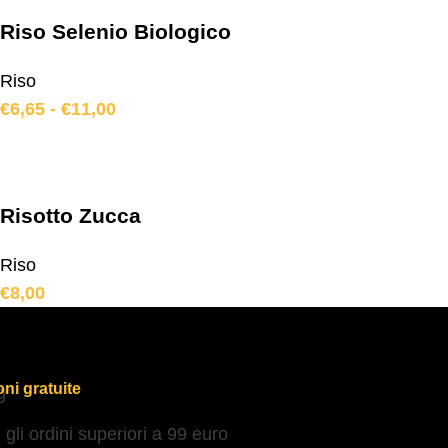
Riso Selenio Biologico
Riso
€
6,65
-
€
11,00
Risotto Zucca
Riso
€
8,00
ni gratuite
i gli ordini superiori a 99 euro