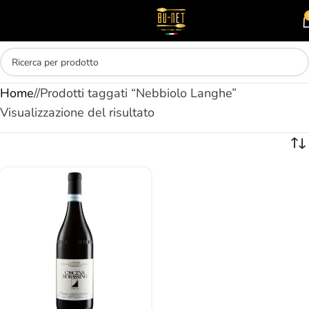
Skip to main content
MENU
Home
/
Prodotti taggati “Nebbiolo Langhe”
Visualizzazione del risultato