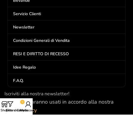
Bevande
Servizio Clienti
Newsletter
Condizioni Generali di Vendita
RESI E DIRITTO DI RECESSO
Idee Regalo
F.A.Q.
Iscriviti alla nostra newsletter!
I tuoi dati saranno usati in accordo alla nostra
0
Privacy Policy
Shop
Filters
Lista desideri
Carrello
My account
P.Iva: 01298260074
Via Circonvallazione, 58/C