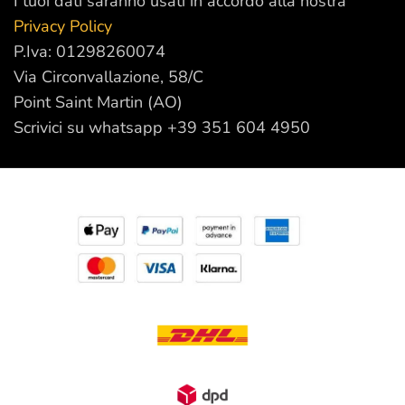
I tuoi dati saranno usati in accordo alla nostra
Privacy Policy
P.Iva: 01298260074
Via Circonvallazione, 58/C
Point Saint Martin (AO)
Scrivici su whatsapp +39 351 604 4950