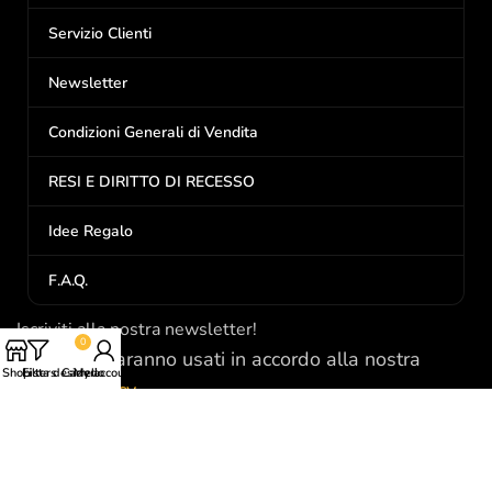
Servizio Clienti
Newsletter
Condizioni Generali di Vendita
RESI E DIRITTO DI RECESSO
Idee Regalo
F.A.Q.
Iscriviti alla nostra newsletter!
0
I tuoi dati saranno usati in accordo alla nostra
Shop
Filters
Lista desideri
Carrello
My account
Privacy Policy
P.Iva: 01298260074
Via Circonvallazione, 58/C
Point Saint Martin (AO)