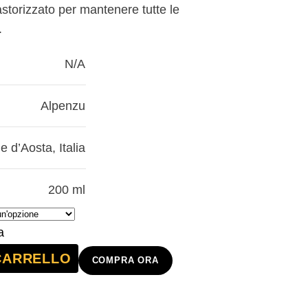
astorizzato per mantenere tutte le
.
N/A
Alpenzu
le d’Aosta
,
Italia
200 ml
a
CARRELLO
COMPRA ORA