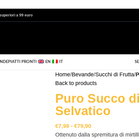
i superiori a 99 euro
ANDE
PIATTI PRONTI
EN
IT
SE
Home
/
Bevande
/
Succhi di Frutta
/
P
Back to products
Puro Succo di
Selvatico
€
7,98
-
€
79,90
Ottenuto dalla spremitura di mirtill