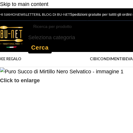
Skip to main content
Spedizioni gratuite per tuttti gli ordin
HI SIAMO
NEWSLETTER
IL BLOG DI BU-NET
Seleziona categoria
Cerca
DEE REGALO
CIBI
CONDIMENTI
BEV
Click to enlarge