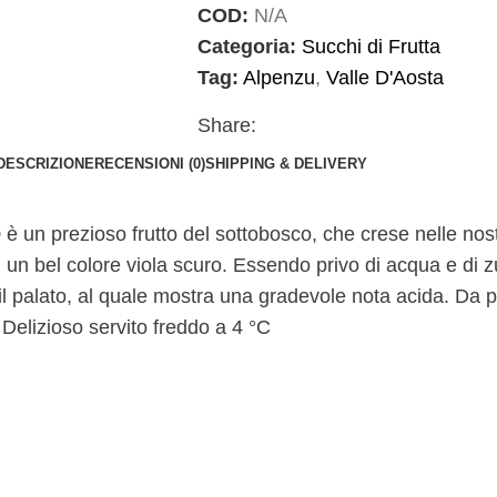
COD:
N/A
Categoria:
Succhi di Frutta
Tag:
Alpenzu
,
Valle D'Aosta
Share:
DESCRIZIONE
RECENSIONI (0)
SHIPPING & DELIVERY
o
è un prezioso frutto del sottobosco, che crese nelle nost
n bel colore viola scuro. Essendo privo di acqua e di zucc
il palato, al quale mostra una gradevole nota acida. Da 
 Delizioso servito freddo a 4 °C