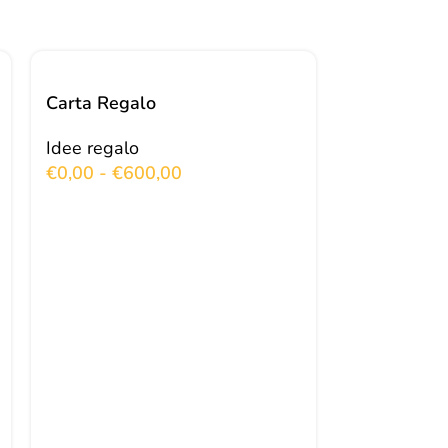
Carta Regalo
Idee regalo
€
0,00
-
€
600,00
Goodbye Gi
Idee regalo
€
40,00