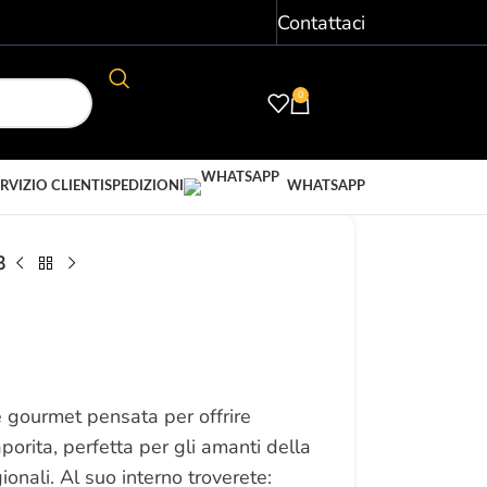
Contattaci
0
ACCEDI/ REGISTRATI
€
0,00
RVIZIO CLIENTI
SPEDIZIONI
WHATSAPP
3
 gourmet pensata per offrire
porita, perfetta per gli amanti della
ionali. Al suo interno troverete: