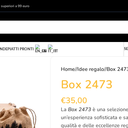
i superiori a 99 euro
SE
ANDE
PIATTI PRONTI
EN
IT
Home
/
Idee regalo
/
Box 247
Box 2473
€
35,00
La
Box 2473
è una selezione
un’esperienza sofisticata e sa
qualità e delle eccellenze reg