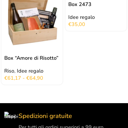
Box 2473
Idee regalo
€
35,00
Box “Amore di Risotto”
Riso
,
Idee regalo
€
61,17
-
€
64,90
Spedizioni gratuite
Per tutti gli ordini superiori a 99 euro