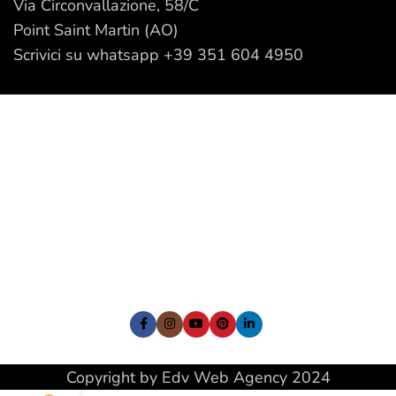
Via Circonvallazione, 58/C
Point Saint Martin (AO)
Scrivici su whatsapp +39 351 604 4950
I nostri Social:
Copyright by Edv Web Agency 2024