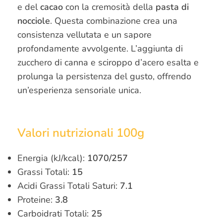
e del
cacao
con la cremosità della
pasta di
nocciole
. Questa combinazione crea una
consistenza vellutata e un sapore
profondamente avvolgente. L’aggiunta di
zucchero di canna e sciroppo d’acero esalta e
prolunga la persistenza del gusto, offrendo
un’esperienza sensoriale unica.
V
a
l
o
r
i
n
u
t
r
i
z
i
o
n
a
l
i
1
0
0
g
Energia (kJ/kcal):
1070/257
Grassi Totali:
15
Acidi Grassi Totali Saturi:
7.1
Proteine:
3.8
Carboidrati Totali:
25