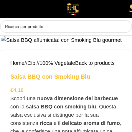
Skip to main content
MENU
Home
/
Cibi
/
100% Vegetale
Back to products
Salsa BBQ con Smoking Blu
€
4,10
Scopri una
nuova dimensione del barbecue
con la
salsa BBQ con smoking blu
. Questa
salsa esclusiva si distingue per la sua
consistenza
ricca
e il
delicato aroma di fumo
,
che le conferisce una nota affumicata unica.