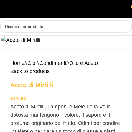
Skip to main content
MENU
Home
/
Cibi
/
Condimenti
/
Olio e Aceto
Back to products
Aceto di Mirtilli
€
11,90
Aceto di Mirtilli, Lamponi e Mele della Valle
d’Aosta mantengono il colore, il sapore e il
profumo originario del frutto. Ottimi per condire
insalate o per dare un tocco di classe a piatti