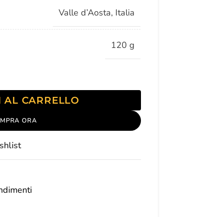
Valle d’Aosta
,
Italia
120 g
I AL CARRELLO
MPRA ORA
shlist
ndimenti