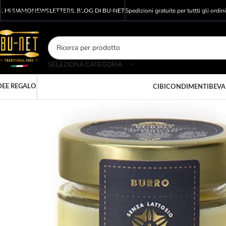
Skip to main content
Spedizioni gratuite per tuttti gli ordin
CHI SIAMO
NEWSLETTER
IL BLOG DI BU-NET
SELEZIONA CATEGORIA
DEE REGALO
CIBI
CONDIMENTI
BEV