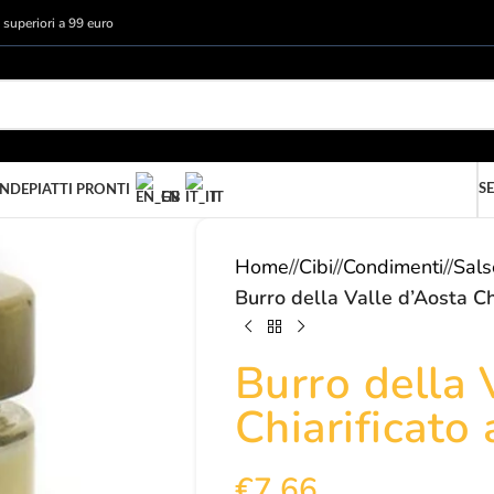
i superiori a 99 euro
SE
ANDE
PIATTI PRONTI
EN
IT
Home
/
Cibi
/
Condimenti
/
Sals
Burro della Valle d’Aosta Chi
Burro della 
Chiarificato 
€
7,66