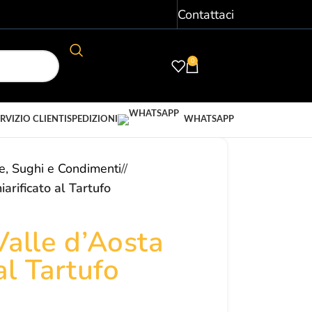
Contattaci
0
ACCEDI/ REGISTRATI
€
0,00
RVIZIO CLIENTI
SPEDIZIONI
WHATSAPP
e, Sughi e Condimenti
/
arificato al Tartufo
Valle d’Aosta
al Tartufo