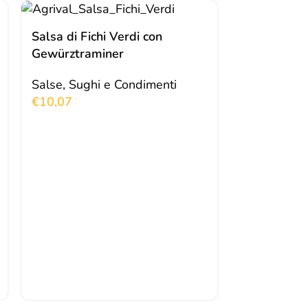
SOLD OUT
Salsa di Fichi Verdi con
Gewürztraminer
Salse, Sughi e Condimenti
€
10,07
Salsa di Me
Cacao e Pe
Salse, Sugh
€
10,07