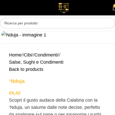
Skip to main content
MENU
Home
/
Cibi
/
Condimenti
/
Salse, Sughi e Condimenti
Back to products
‘Nduja
€
6,42
Scopri il gusto audace della Calabria con la
‘Nduja, un salume dalle note decise, perfetto
da spalmare sul pane o per insaporire i sughi