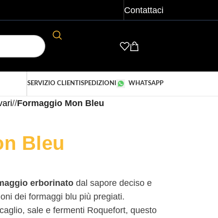
Contattaci
ACCEDI/ REGISTRATI
€
0,00
SERVIZIO CLIENTI
SPEDIZIONI
WHATSAPP
ari
/
Formaggio Mon Bleu
n Bleu
maggio erborinato
dal sapore deciso e
oni dei formaggi blu più pregiati.
 caglio, sale e fermenti Roquefort, questo