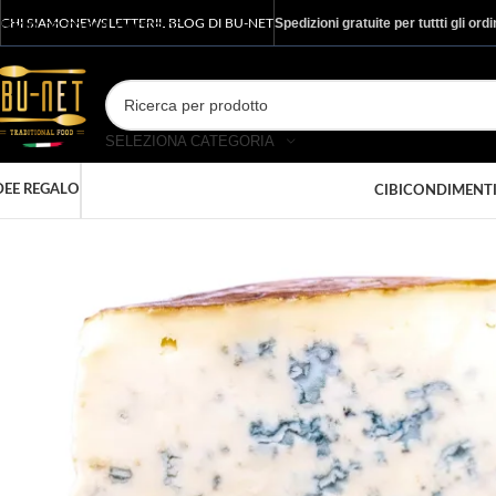
Spedizioni gratuite per tuttti gli ord
Skip to main content
CHI SIAMO
NEWSLETTER
IL BLOG DI BU-NET
SELEZIONA CATEGORIA
DEE REGALO
CIBI
CONDIMENT