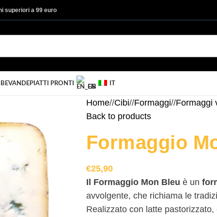
ini superiori a 99 euro
I
BEVANDE
PIATTI PRONTI
IT
EN
Home
/
Cibi
/
Formaggi
/
Formaggi v
Back to products
Formaggio Mo
€
25,90
Il Formaggio Mon Bleu
è un
for
avvolgente, che richiama le tradizi
Realizzato con latte pastorizzato,