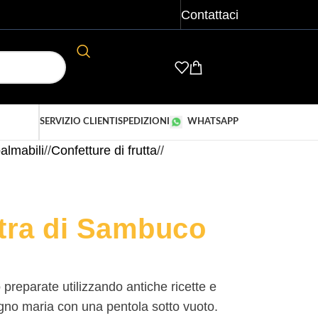
Contattaci
ACCEDI/ REGISTRATI
€
0,00
SERVIZIO CLIENTI
SPEDIZIONI
WHATSAPP
almabili
/
Confetture di frutta
/
tra di Sambuco
 preparate utilizzando antiche ricette e
gno maria con una pentola sotto vuoto.