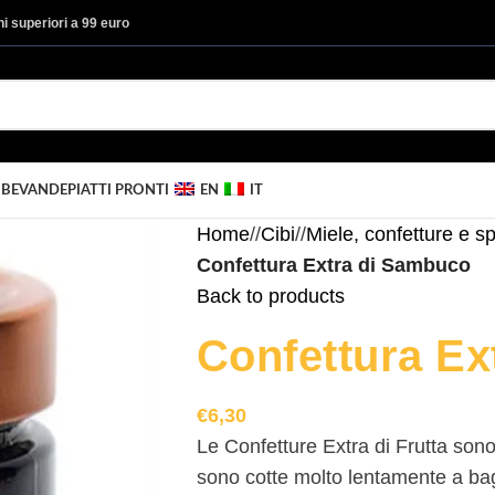
ini superiori a 99 euro
I
BEVANDE
PIATTI PRONTI
EN
IT
Home
/
Cibi
/
Miele, confetture e sp
Confettura Extra di Sambuco
Back to products
Confettura Ex
€
6,30
Le Confetture Extra di Frutta sono
sono cotte molto lentamente a ba