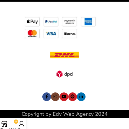
I nostri Social:
Copyright by Edv Web Agency 2024
0