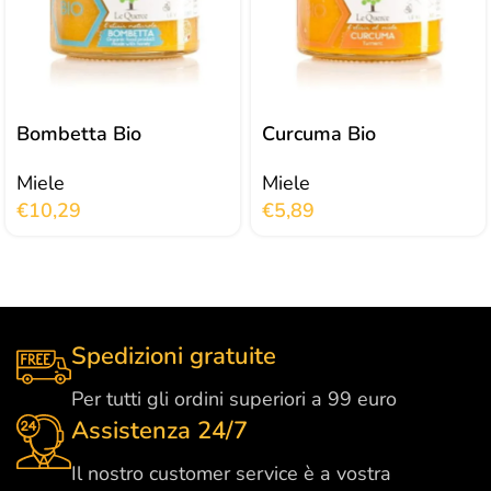
Bombetta Bio
Curcuma Bio
Miele
Miele
€
10,29
€
5,89
Spedizioni gratuite
Per tutti gli ordini superiori a 99 euro
Assistenza 24/7
Il nostro customer service è a vostra