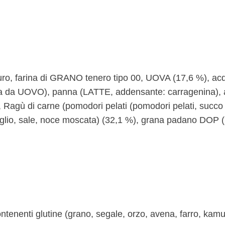
o, farina di GRANO tenero tipo 00, UOVA (17,6 %), acq
ma da UOVO), panna (LATTE, addensante: carragenina), 
Ragù di carne (pomodori pelati (pomodori pelati, succo
, aglio, sale, noce moscata) (32,1 %), grana padano DOP 
ontenenti glutine (grano, segale, orzo, avena, farro, kamut