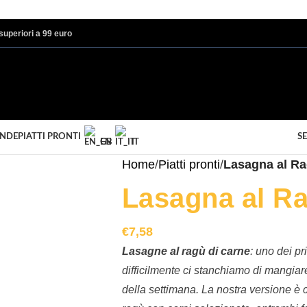
i superiori a 99 euro
ANDE
PIATTI PRONTI
SE
EN
IT
Home
/
Piatti pronti
/
Lasagna al Ra
Lasagna al Ra
€
7,58
Lasagne al ragù di carne
: uno dei pr
difficilmente ci stanchiamo di mangiare 
della settimana. La nostra versione è 