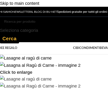
Skip to main content
Spedizioni gratuite per tuttti gli ordin
HI SIAMO
NEWSLETTER
IL BLOG DI BU-NET
Seleziona categoria
Cerca
CIBI
CONDIMENTI
BEV
DEE REGALO
Click to enlarge