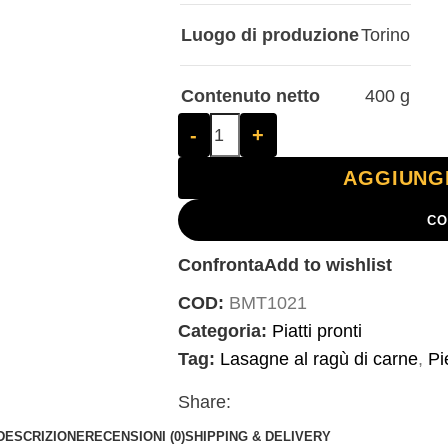
Luogo di produzione
Torino
Contenuto netto
400 g
-
+
AGGIUNG
CO
Confronta
Add to wishlist
COD:
BMT1021
Categoria:
Piatti pronti
Tag:
Lasagne al ragù di carne
,
Pi
Share:
DESCRIZIONE
RECENSIONI (0)
SHIPPING & DELIVERY