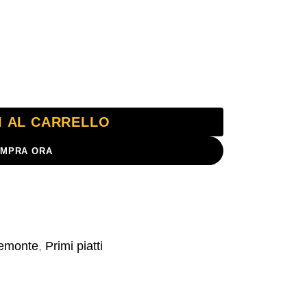
I AL CARRELLO
MPRA ORA
emonte
,
Primi piatti