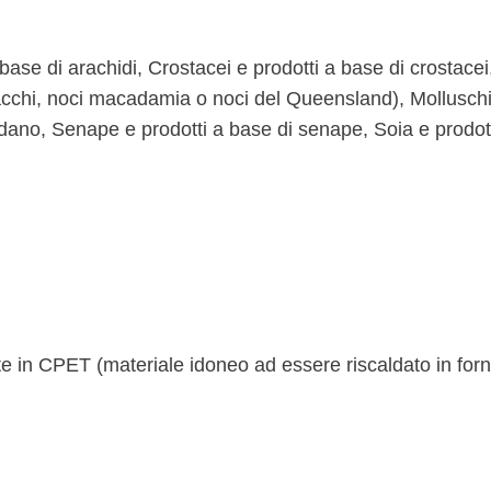
 base di arachidi, Crostacei e prodotti a base di crostace
stacchi, noci macadamia o noci del Queensland), Molluschi
dano, Senape e prodotti a base di senape, Soia e prodott
te in CPET (materiale idoneo ad essere riscaldato in for