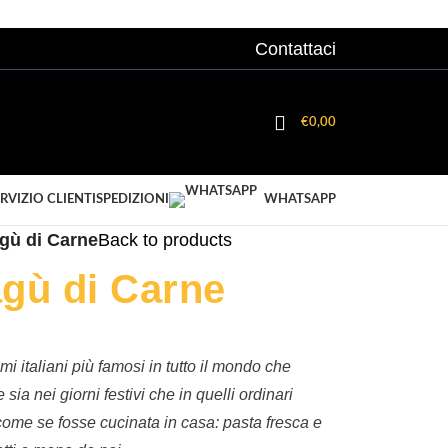
Contattaci
ACCEDI/ REGISTRATI
€
0,00
RVIZIO CLIENTI
SPEDIZIONI
WHATSAPP
gù di Carne
Back to products
gù di Carne
imi italiani più famosi in tutto il mondo che
sia nei giorni festivi che in quelli ordinari
come se fosse cucinata in casa: pasta fresca e