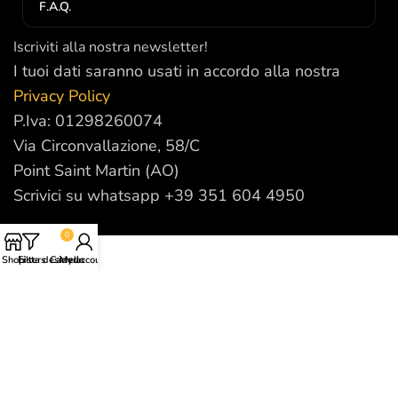
F.A.Q.
Iscriviti alla nostra newsletter!
I tuoi dati saranno usati in accordo alla nostra
Privacy Policy
P.Iva: 01298260074
Via Circonvallazione, 58/C
Point Saint Martin (AO)
Scrivici su whatsapp +39 351 604 4950
0
Shop
Filters
Lista desideri
Carrello
My account