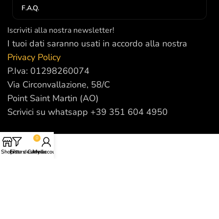
F.A.Q.
Iscriviti alla nostra newsletter!
I tuoi dati saranno usati in accordo alla nostra
Privacy Policy
P.Iva: 01298260074
Via Circonvallazione, 58/C
Point Saint Martin (AO)
Scrivici su whatsapp +39 351 604 4950
0
Shop
Filters
Lista desideri
Carrello
My account