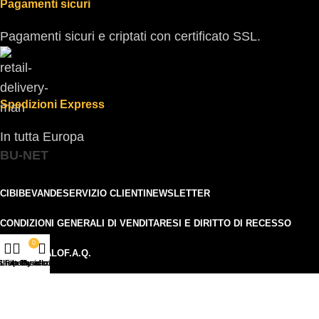
Pagamenti sicuri
Pagamenti sicuri e criptati con certificato SSL.
Spedizioni Express
In tutta Europa
BU-NET
CIBI
BEVANDE
SERVIZIO CLIENTI
NEWSLETTER
CONDIZIONI GENERALI DI VENDITA
RESI E DIRITTO DI RECESSO
0
IDEE REGALO
F.A.Q.
Shop
Lista desideri
Filters
Carrello
My account
Iscriviti alla nostra newsletter!
I tuoi dati saranno usati in accordo alla nostra
Privacy
Policy