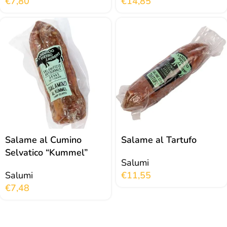
€
7,80
€
14,85
Salame al Cumino
Salame al Tartufo
Selvatico “Kummel”
Salumi
Salumi
€
11,55
€
7,48