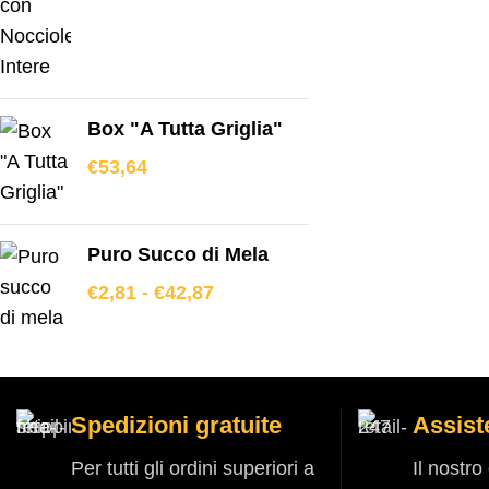
Box "A Tutta Griglia"
€
53,64
Puro Succo di Mela
€
2,81
-
€
42,87
Spedizioni gratuite
Assist
Per tutti gli ordini superiori a
Il nostr