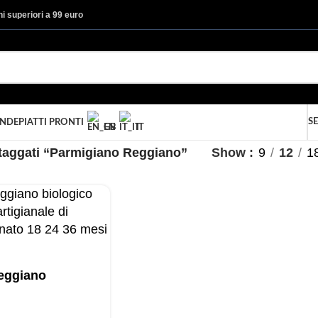
ini superiori a 99 euro
SE
ANDE
PIATTI PRONTI
EN
IT
 taggati “Parmigiano Reggiano”
Show
9
12
1
eggiano