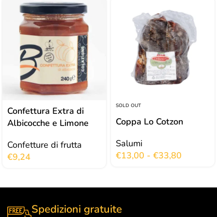
SOLD OUT
Confettura Extra di
Coppa Lo Cotzon
Albicocche e Limone
Salumi
Confetture di frutta
€
13,00
-
€
33,80
€
9,24
Spedizioni gratuite