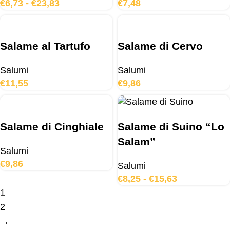
€
6,73
-
€
23,83
€
7,48
Salame al Tartufo
Salame di Cervo
Salumi
Salumi
€
11,55
€
9,86
Salame di Cinghiale
Salame di Suino “Lo
Salam”
Salumi
€
9,86
Salumi
€
8,25
-
€
15,63
1
2
→