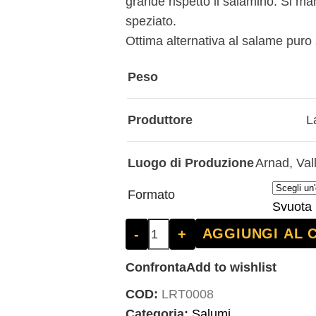
grande rispetto il salamino. Si ma
speziato.
Ottima alternativa al salame puro 
Peso
Produttore
L
Luogo di Produzione
Arnad
,
Val
Formato
Svuota
AGGIUNGI AL 
-
+
Confronta
Add to wishlist
COD:
LRT0008
Categoria:
Salumi