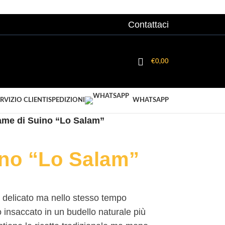
Contattaci
ACCEDI/ REGISTRATI
€
0,00
RVIZIO CLIENTI
SPEDIZIONI
WHATSAPP
ame di Suino “Lo Salam”
ino “Lo Salam”
delicato ma nello stesso tempo
insaccato in un budello naturale più