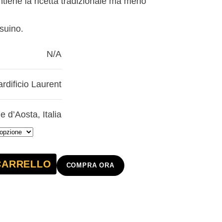
ntiene la ricetta tradizionale ma meno
suino.
N/A
ardificio Laurent
le d’Aosta
,
Italia
CARRELLO
COMPRA ORA