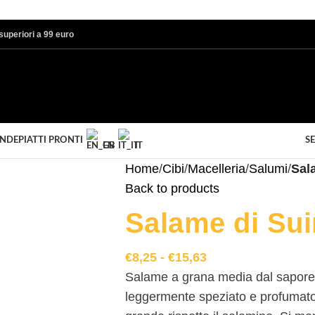
i superiori a 99 euro
ANDE
PIATTI PRONTI
SE
EN
IT
Home
/
Cibi
/
Macelleria
/
Salumi
/
Sal
Back to products
Salame di Su
€
8,25
-
€
15,63
Salame a grana media dal sapore 
leggermente speziato e profumato 