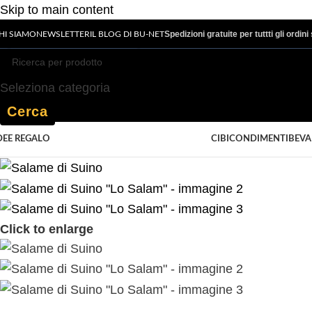
Skip to main content
Spedizioni gratuite per tuttti gli ordin
HI SIAMO
NEWSLETTER
IL BLOG DI BU-NET
Seleziona categoria
Cerca
CIBI
CONDIMENTI
BEV
DEE REGALO
Click to enlarge