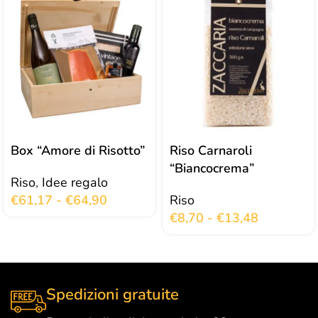
Box “Amore di Risotto”
Riso Carnaroli
“Biancocrema”
Riso
,
Idee regalo
€
61,17
-
€
64,90
Riso
€
8,70
-
€
13,48
Spedizioni gratuite