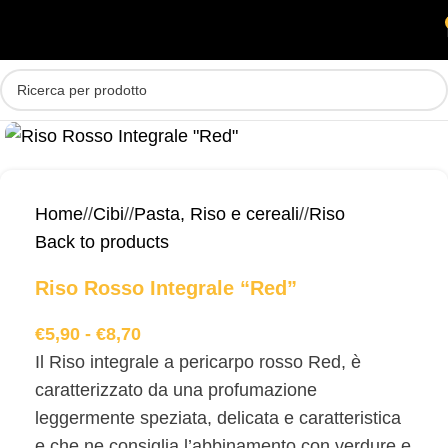
Skip to main content
MENU
Home
/
Cibi
/
Pasta, Riso e cereali
/
Riso
Back to products
Riso Rosso Integrale “Red”
€
5,90
-
€
8,70
Il Riso integrale a pericarpo rosso Red, è
caratterizzato da una profumazione
leggermente speziata, delicata e caratteristica
e che ne consiglia l’abbinamento con verdure e