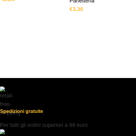
Panetteria
€
3,30
Spedizioni gratuite
Per tutti gli ordini superiori a 99 euro