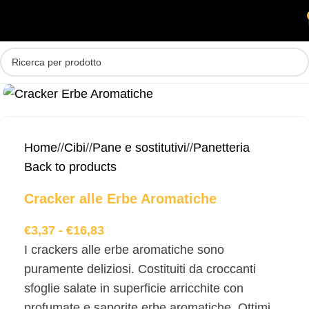
Skip to main content
MENU
Home
/
Cibi
/
Pane e sostitutivi
/
Panetteria
Back to products
Cracker alle Erbe Aromatiche
€
3,37
-
€
16,83
I crackers alle erbe aromatiche sono
puramente deliziosi. Costituiti da croccanti
sfoglie salate in superficie arricchite con
profumate e saporite erbe aromatiche. Ottimi