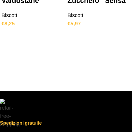
Valdostane”
Zucchero “Sensa”
Biscotti
Biscotti
€
8,25
€
5,97
Spedizioni gratuite