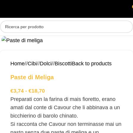
Skip to main content
MENU
Home
/
Cibi
/
Dolci
/
Biscotti
Back to products
Paste di Meliga
€
3,74
-
€
18,70
Preparati con la farina di mais fioretto, erano
amati dal conte di Cavour che li abbinava a un
bicchierino di barolo chinato.
Si racconta che Cavour non terminasse mai un
pasto senza due paste di meliga e un