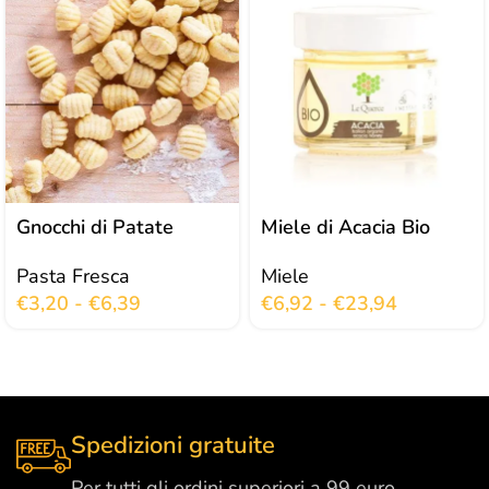
Gnocchi di Patate
Miele di Acacia Bio
Pasta Fresca
Miele
€
3,20
-
€
6,39
€
6,92
-
€
23,94
Spedizioni gratuite
Per tutti gli ordini superiori a 99 euro