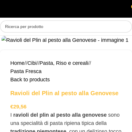
Skip to main content
MENU
Home
/
Cibi
/
Pasta, Riso e cereali
/
Pasta Fresca
Back to products
Ravioli del Plin al pesto alla Genovese
€
29,56
I
ravioli del plin al pesto alla genovese
sono
una specialità di pasta ripiena tipica della
tradizione piemontese
, con un delizioso tocco