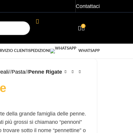
Contattaci
0
ACCEDI/ REGISTRATI
€
0,00
RVIZIO CLIENTI
SPEDIZIONI
WHATSAPP
eali
/
Pasta
/
Penne Rigate
te
e della grande famiglia delle penne.
mati più grossi si chiamano “pennoni”
o trovare sotto il nome “pennettine” o