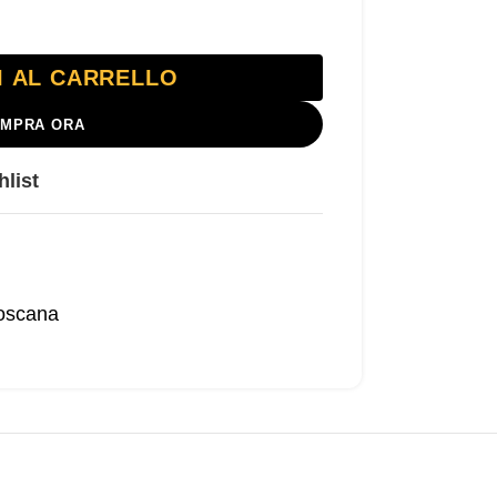
I AL CARRELLO
MPRA ORA
hlist
oscana