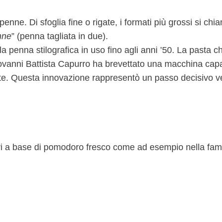
enne. Di sfoglia fine o rigate, i formati più grossi si chi
nne
” (penna tagliata in due).
la penna stilografica in uso fino agli anni ’50. La pasta
ovanni Battista Capurro ha brevettato una macchina capa
nte. Questa innovazione rappresentò un passo decisivo v
ri a base di pomodoro fresco come ad esempio nella famo