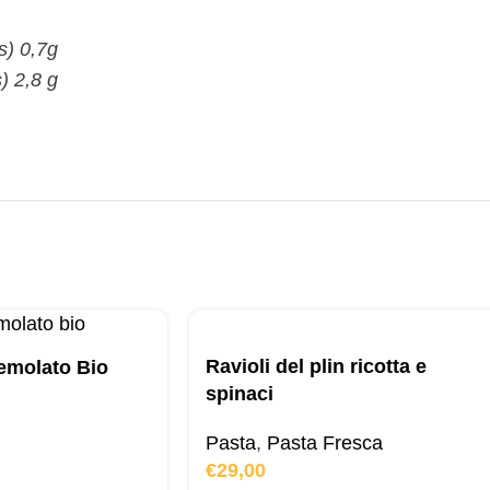
es) 0,7g
) 2,8 g
Ravioli del plin ricotta e
emolato Bio
spinaci
Pasta
,
Pasta Fresca
€
29,00