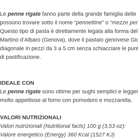
Le
penne rigate
fanno parte della grande famiglia delle p
possono trovare sotto il nome “
pennettine
” o “
mezze pe
Questo tipo di pasta è direttamente legata alla forma del
Martino d’Albaro (Genova), dove il pastaio genovese Gi
diagonale in pezzi da 3 a 5 cm senza schiacciare le pu
di pastificazione.
IDEALE CON
Le
penne rigate
sono ottime per sughi semplici e legge
molto appetitose al forno con pomodoro e mozzarella.
VALORI NUTRIZIONALI
Valori nutrizionali (Nutritional facts) 100 g (3,53 oz):
Valore energetico (Energy) 360 Kcal (1527 KJ)