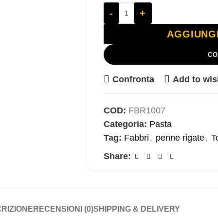
-
+
AGGIUNG
CO
Confronta
Add to wis
COD:
FBR1007
Categoria:
Pasta
Tag:
Fabbri
,
penne rigate
,
T
Share:
RIZIONE
RECENSIONI (0)
SHIPPING & DELIVERY