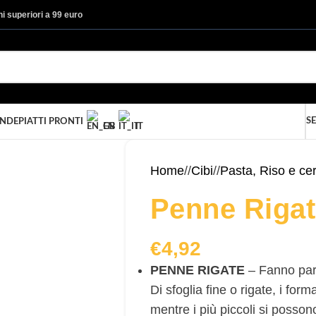
ini superiori a 99 euro
SE
ANDE
PIATTI PRONTI
EN
IT
Home
/
Cibi
/
Pasta, Riso e cer
Penne Riga
€
4,92
PENNE RIGATE
– Fanno part
Di sfoglia fine o rigate, i for
mentre i più piccoli si posson