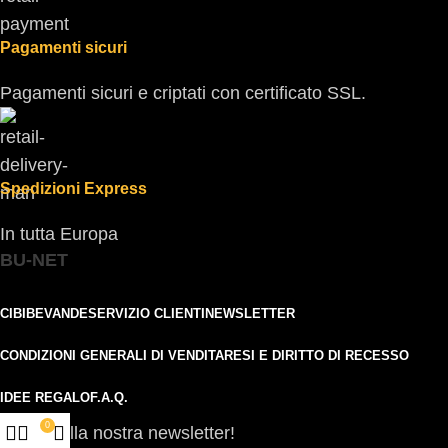
Pagamenti sicuri
Pagamenti sicuri e criptati con certificato SSL.
Spedizioni Express
In tutta Europa
BU-NET
CIBI
BEVANDE
SERVIZIO CLIENTI
NEWSLETTER
CONDIZIONI GENERALI DI VENDITA
RESI E DIRITTO DI RECESSO
IDEE REGALO
F.A.Q.
0
Iscriviti alla nostra newsletter!